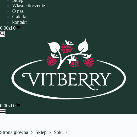
Sklep
Własne tłoczenie
O nas
Galeria
kontakt
0,00
zł
0
0,00
zł
0
Strona główna
Sklep
Soki