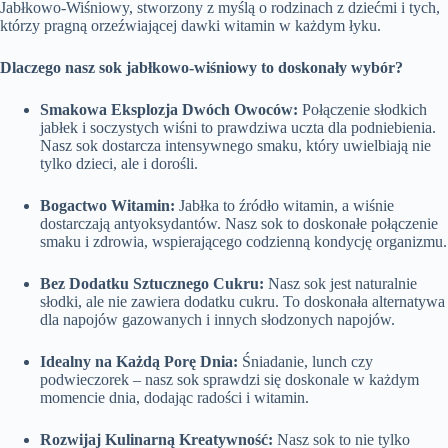
Jabłkowo-Wiśniowy, stworzony z myślą o rodzinach z dziećmi i tych,
którzy pragną orzeźwiającej dawki witamin w każdym łyku.
Dlaczego nasz sok jabłkowo-wiśniowy to doskonały wybór?
Smakowa Eksplozja Dwóch Owoców:
Połączenie słodkich
jabłek i soczystych wiśni to prawdziwa uczta dla podniebienia.
Nasz sok dostarcza intensywnego smaku, który uwielbiają nie
tylko dzieci, ale i dorośli.
Bogactwo Witamin:
Jabłka to źródło witamin, a wiśnie
dostarczają antyoksydantów. Nasz sok to doskonałe połączenie
smaku i zdrowia, wspierającego codzienną kondycję organizmu.
Bez Dodatku Sztucznego Cukru:
Nasz sok jest naturalnie
słodki, ale nie zawiera dodatku cukru. To doskonała alternatywa
dla napojów gazowanych i innych słodzonych napojów.
Idealny na Każdą Porę Dnia:
Śniadanie, lunch czy
podwieczorek – nasz sok sprawdzi się doskonale w każdym
momencie dnia, dodając radości i witamin.
Rozwijaj Kulinarną Kreatywność:
Nasz sok to nie tylko