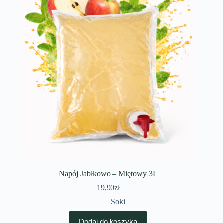
Napój Jabłkowo – Miętowy 3L
19,90
zł
Soki
Dodaj do koszyka