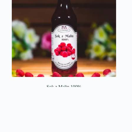
Sok z Malin 100%
25,00
zł
Produkty specjalne
,
Soki
Dowiedz się więcej