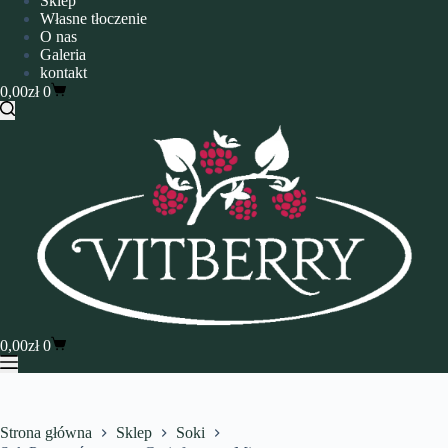
Sklep
Własne tłoczenie
O nas
Galeria
kontakt
0,00
zł
0
0,00
zł
0
Strona główna
Sklep
Soki