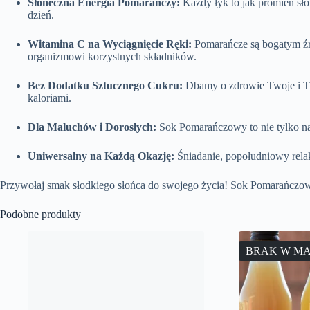
Słoneczna Energia Pomarańczy:
Każdy łyk to jak promień sło
dzień.
Witamina C na Wyciągnięcie Ręki:
Pomarańcze są bogatym źró
organizmowi korzystnych składników.
Bez Dodatku Sztucznego Cukru:
Dbamy o zdrowie Twoje i Two
kaloriami.
Dla Maluchów i Dorosłych:
Sok Pomarańczowy to nie tylko napó
Uniwersalny na Każdą Okazję:
Śniadanie, popołudniowy relaks
Przywołaj smak słodkiego słońca do swojego życia! Sok Pomarańczowy t
Podobne produkty
BRAK W M