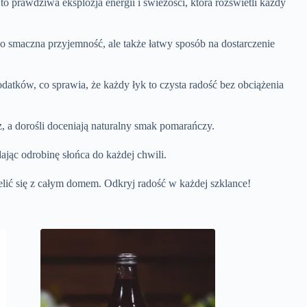
prawdziwa eksplozja energii i świeżości, która rozświetli każdy
 smaczna przyjemność, ale także łatwy sposób na dostarczenie
atków, co sprawia, że każdy łyk to czysta radość bez obciążenia
z, a dorośli doceniają naturalny smak pomarańczy.
ając odrobinę słońca do każdej chwili.
elić się z całym domem. Odkryj radość w każdej szklance!