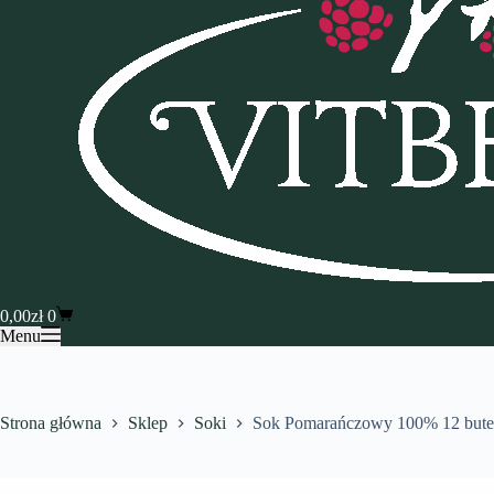
0,00
zł
0
Menu
Strona główna
Sklep
Soki
Sok Pomarańczowy 100% 12 bute