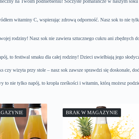
neczny na Twoim podniebieniu! Soczyste pomarańcze w naszym soku to 
dłem witaminy C, wspierając zdrową odporność. Nasz sok to nie tylko
jej rodziny! Nasz sok nie zawiera sztucznego cukru ani zbędnych dod
j, to festiwal smaku dla całej rodziny! Dzieci uwielbiają jego słodyc
 czy wizyta przy stole – nasz sok zawsze sprawdzi się doskonale, dod
o nie tylko napój, to kropla rześkości i witamin, którą możesz podzi
AGAZYNIE
BRAK W MAGAZYNIE