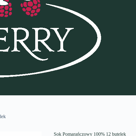
lek
Sok Pomarańczowy 100% 12 butelek