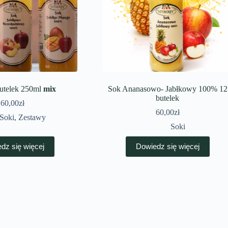
butelek 250ml
mix
Sok Ananasowo- Jabłkowy 100% 12
butelek
60,00
zł
60,00
zł
Soki
,
Zestawy
Soki
dz się więcej
Dowiedz się więcej