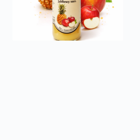
Sok Ananasowo- Jabłkowy 100% 12 butelek
60,00
zł
Soki
Dowiedz się więcej
BRAK W MAGAZYNIE